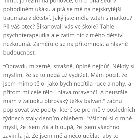
filmu: já ležím na pohovce, on či ona sedí v
pohodlném ušáku a ptá se mě na nejskrytější
traumata z dětství. Jaký jste měla vztah s matkou?
Pil váš otec? Šikanovali vás ve škole? Tahle
psychoterapeutka ale zatím nic z mého dětství
nezkoumá. Zaměřuje se na přítomnost a hlavně
budoucnost.
Opravdu mizerně, strašně, úplně nejhůř. Někdy si
"
myslím, že se to nedá už vydržet. Mám pocit, že
jsem mimo tělo, jako bych necítila ruce a nohy, a
přitom mi celé tělo i hlava mravenčí. A neustále
mám v žaludku obrovský těžký balvan," začnu
popisovat své pocity, které se pro mě v posledních
týdnech staly denním chlebem. "Všichni si o mně
myslí, že jsem zlá a hloupá, že jsem všechno
zavinila já. Že jsem měla něco udělat, aby to