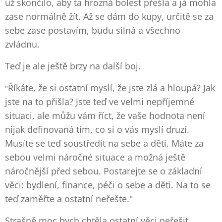
už skončilo, aby ta hrozná bolest přešla a já mohla
zase normálně žít. Až se dám do kupy, určitě se za
sebe zase postavím, budu silná a všechno
zvládnu.
Teď je ale ještě brzy na další boj.
Říkáte, že si ostatní myslí, že jste zlá a hloupá? Jak
"
jste na to přišla? Jste teď ve velmi nepříjemné
situaci, ale můžu vám říct, že vaše hodnota není
nijak definovaná tím, co si o vás myslí druzí.
Musíte se teď soustředit na sebe a děti. Máte za
sebou velmi náročné situace a možná ještě
náročnější před sebou. Postarejte se o základní
věci: bydlení, finance, péči o sebe a děti. Na to se
teď zaměřte a ostatní neřešte."
Strašně moc bych chtěla ostatní věci neřešit.