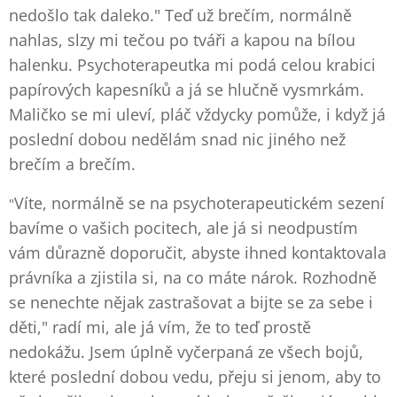
nedošlo tak daleko." Teď už brečím, normálně
nahlas, slzy mi tečou po tváři a kapou na bílou
halenku. Psychoterapeutka mi podá celou krabici
papírových kapesníků a já se hlučně vysmrkám.
Maličko se mi uleví, pláč vždycky pomůže, i když já
poslední dobou nedělám snad nic jiného než
brečím a brečím.
Víte, normálně se na psychoterapeutickém sezení
"
bavíme o vašich pocitech, ale já si neodpustím
vám důrazně doporučit, abyste ihned kontaktovala
právníka a zjistila si, na co máte nárok. Rozhodně
se nenechte nějak zastrašovat a bijte se za sebe i
děti," radí mi, ale já vím, že to teď prostě
nedokážu. Jsem úplně vyčerpaná ze všech bojů,
které poslední dobou vedu, přeju si jenom, aby to