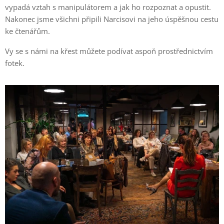
vypadá vztah s manipulátorem a jak ho rozpoznat a opustit.
Nakonec jsme všichni připili Narcisovi na jeho úspěšnou cestu
ke čtenářům.
Vy se s námi na křest můžete podívat aspoň prostřednictvím
fotek.