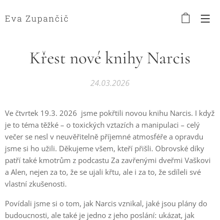
Eva Zupančič
Křest nové knihy Narcis
24.03.2026
Ve čtvrtek 19.3. 2026 jsme pokřtili novou knihu Narcis. I když
je to téma těžké – o toxických vztazích a manipulaci – celý
večer se nesl v neuvěřitelně příjemné atmosféře a opravdu
jsme si ho užili. Děkujeme všem, kteří přišli. Obrovské díky
patří také kmotrům z podcastu Za zavřenými dveřmi Vaškovi
a Alen, nejen za to, že se ujali křtu, ale i za to, že sdíleli své
vlastní zkušenosti.
Povídali jsme si o tom, jak Narcis vznikal, jaké jsou plány do
budoucnosti, ale také je jedno z jeho poslání: ukázat, jak