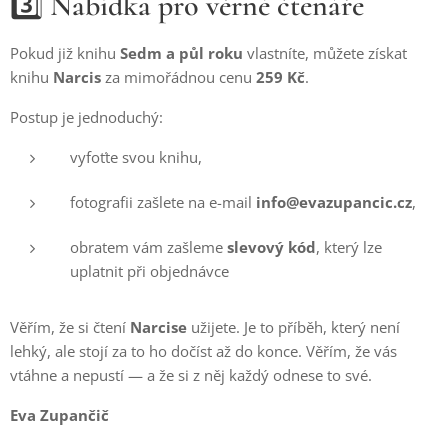
3️⃣
Nabídka pro věrné čtenáře
Pokud již knihu
Sedm a půl roku
vlastníte, můžete získat
knihu
Narcis
za mimořádnou cenu
259 Kč
.
Postup je jednoduchý:
vyfoťte svou knihu,
fotografii zašlete na e-mail
info@evazupancic.cz
,
obratem vám zašleme
slevový kód
, který lze
uplatnit při objednávce
Věřím, že si čtení
Narcise
užijete. Je to příběh, který není
lehký, ale stojí za to ho dočíst až do konce. Věřím, že vás
vtáhne a nepustí — a že si z něj každý odnese to své.
Eva Zupančič