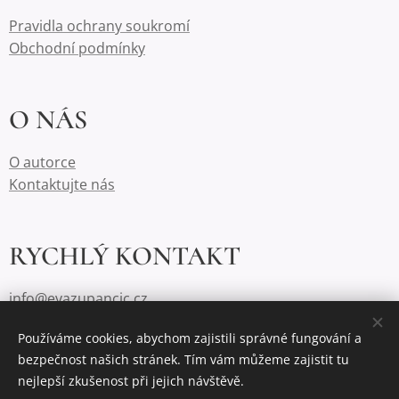
Pravidla ochrany soukromí
Obchodní podmínky
O NÁS
O autorce
Kontaktujte nás
RYCHLÝ KONTAKT
info@e
vazu
panci
c.cz
Používáme cookies, abychom zajistili správné fungování a
bezpečnost našich stránek. Tím vám můžeme zajistit tu
nejlepší zkušenost při jejich návštěvě.